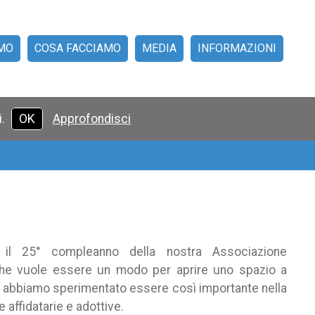
AMO
COSA FACCIAMO
MEDIA
INFORMAZIONI
LIA AFFIANCA FAMIGLIA
RMAZIONE PER L'AFFIDO
IL MESE DELL'AFFIDO
ADOZIONE
RASSEGNA STAMPA
AFFIDO
LEGISLAZIONE
VIDEO
NEWS
RICHIESTA INFORMAZIONI
DOVE SIAMO
DONAZIONI
5X1000
i.
OK
Approfondisci
 il 25° compleanno della nostra Associazione
che vuole essere un modo per aprire uno spazio a
e abbiamo sperimentato essere così importante nella
e affidatarie e adottive.