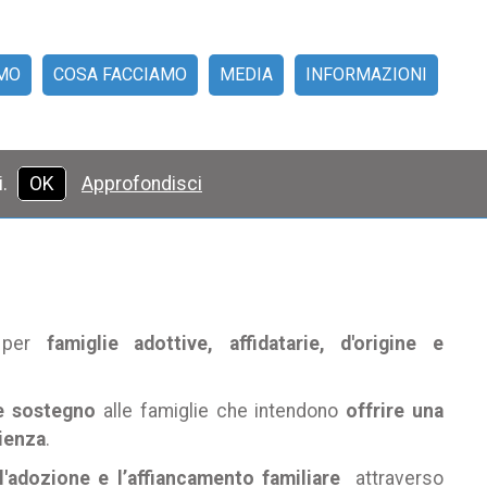
AMO
COSA FACCIAMO
MEDIA
INFORMAZIONI
LIA AFFIANCA FAMIGLIA
RMAZIONE PER L'AFFIDO
IL MESE DELL'AFFIDO
ADOZIONE
RASSEGNA STAMPA
AFFIDO
LEGISLAZIONE
VIDEO
NEWS
RICHIESTA INFORMAZIONI
DOVE SIAMO
DONAZIONI
5X1000
i.
OK
Approfondisci
o per
famiglie adottive, affidatarie, d'origine e
e sostegno
alle famiglie che intendono
offrire una
lienza
.
l'adozione e l’affiancamento familiare
attraverso