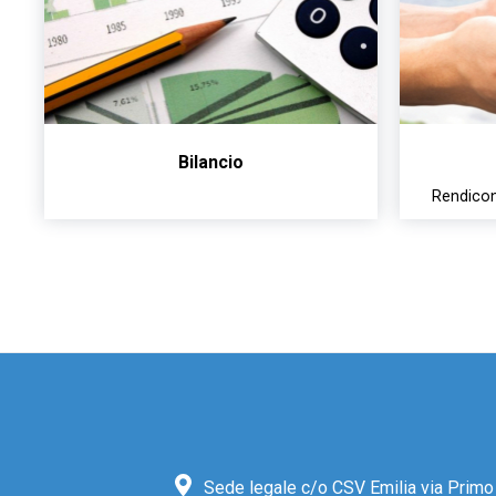
Bilancio
Rendicon
Sede legale c/o CSV Emilia via Prim