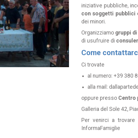
iniziative pubbliche, in
con soggetti pubblici 
dei minori.
Organizziamo
gruppi di
di usufruire di
consulen
Come contattarc
Ci trovate
al numero:
+39 380 
alla mail:
dallaparted
oppure presso
Centro 
Galleria del Sole 42, Pi
Per venirci a trovare
InformaFamiglie