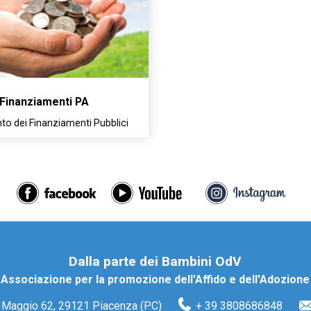
Finanziamenti PA
to dei Finanziamenti Pubblici
Dalla parte dei Bambini OdV
Associazione per la promozione dell'Affido e dell'Adozione
o Maggio 62, 29121 Piacenza (PC)
+ 39 3808686848